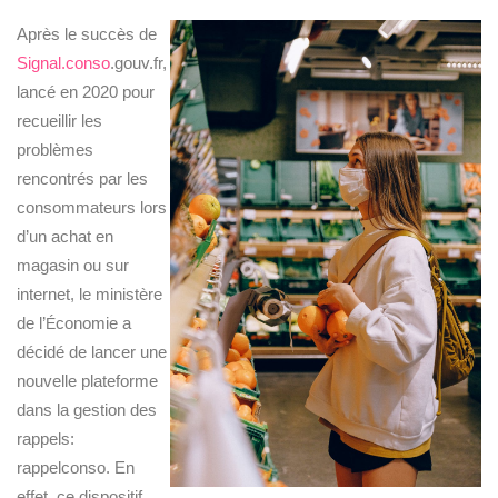
Après le succès de
Signal.conso
.gouv.fr
,
lancé en 2020 pour
recueillir les
problèmes
rencontrés par les
consommateurs lors
d’un achat en
magasin ou sur
internet, le ministère
de l’
É
conomie a
décidé de lancer une
nouvelle plateforme
dans la gestion des
rappels:
rappelconso. En
effet, ce dispositif