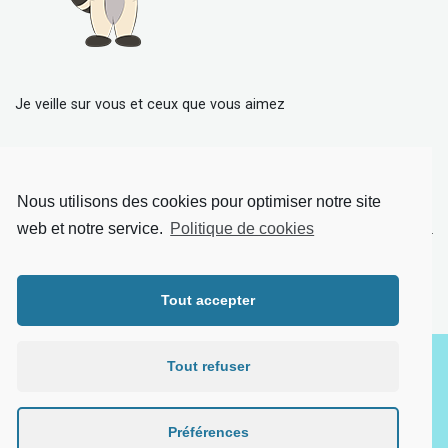
Je veille sur vous et ceux que vous aimez
Articles récents
Nous utilisons des cookies pour optimiser notre site
Rappel de produits : tous les produits rappelés grâce à Rap’Too
web et notre service.
Politique de cookies
Oxyde d’éthylène : rappel des produits contaminés
Tout accepter
Copyright © 2021 rap'too.fr
Tout refuser
Mentions légales
Préférences