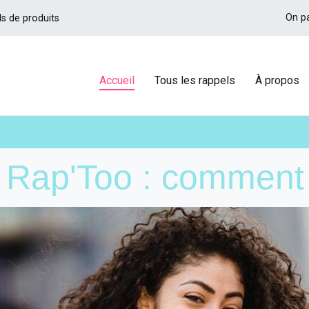
On p
ls de produits
Accueil
Tous les rappels
À propos
n Rap'Too : commen